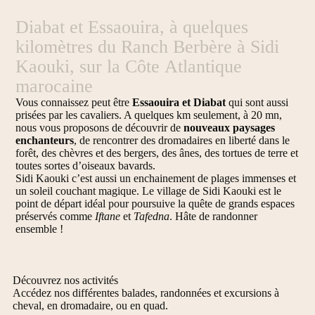
Diabat
et
Essaouira,
à
quelques
kilomètres
du
Ranch
Berbère
à
Sidi
Kaouki,
sur
la
Côte
Atlantique
marocaine
Vous connaissez peut être
Essaouira et Diabat
qui sont aussi
prisées par les cavaliers. A quelques km seulement, à 20 mn,
nous vous proposons de découvrir de
nouveaux paysages
enchanteurs
, de rencontrer des dromadaires en liberté dans le
forêt, des chèvres et des bergers, des ânes, des tortues de terre et
toutes sortes d’oiseaux bavards.
Sidi Kaouki c’est aussi un enchainement de plages immenses et
un soleil couchant magique. Le village de Sidi Kaouki est le
point de départ idéal pour poursuive la quête de grands espaces
préservés comme
Iftane
et
Tafedna
. Hâte de randonner
ensemble !
Découvrez nos activités
Accédez nos différentes balades, randonnées et excursions à
cheval, en dromadaire, ou en quad.