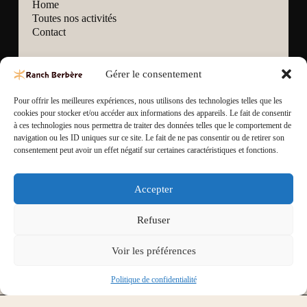
Home
Toutes nos activités
Contact
Facebook
Gérer le consentement
Instagram
Pour offrir les meilleures expériences, nous utilisons des technologies telles que les
Politique de confidentialité
cookies pour stocker et/ou accéder aux informations des appareils. Le fait de consentir
à ces technologies nous permettra de traiter des données telles que le comportement de
CGV
navigation ou les ID uniques sur ce site. Le fait de ne pas consentir ou de retirer son
consentement peut avoir un effet négatif sur certaines caractéristiques et fonctions.
Accepter
Refuser
Voir les préférences
2026 - Tous droits réservés © Ranch Berbère Sidi Kaouki
Axionweb
Création de sites et référencement
Politique de confidentialité