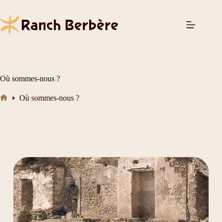
Passer
au
contenu
Où sommes-nous ?
Où sommes-nous ?
Ranch
Sidi
Kaouki